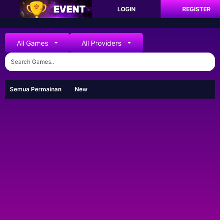
LOGIN
REGISTER
All Games
All Providers
Semua Permainan
New