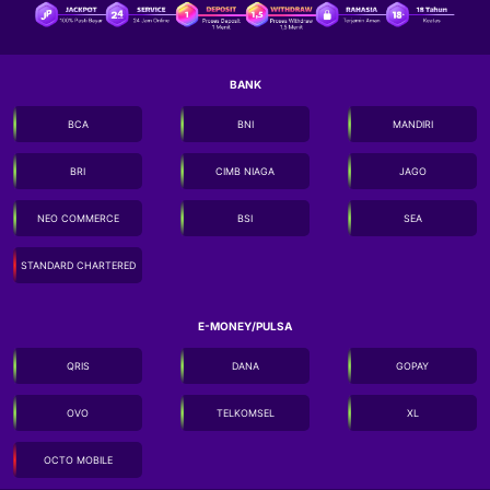
BANK
BCA
BNI
MANDIRI
BRI
CIMB NIAGA
JAGO
NEO COMMERCE
BSI
SEA
STANDARD CHARTERED
E-MONEY/PULSA
QRIS
DANA
GOPAY
OVO
TELKOMSEL
XL
OCTO MOBILE