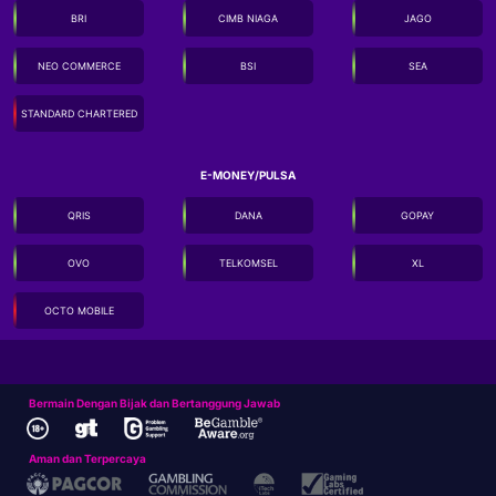
BRI
CIMB NIAGA
JAGO
NEO COMMERCE
BSI
SEA
STANDARD CHARTERED
E-MONEY/PULSA
QRIS
DANA
GOPAY
OVO
TELKOMSEL
XL
OCTO MOBILE
Bermain Dengan Bijak dan Bertanggung Jawab
Aman dan Terpercaya